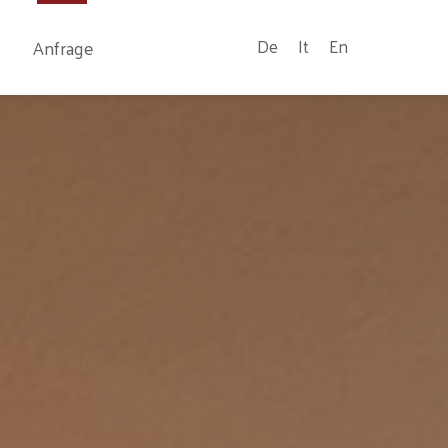
Anfrage
De
It
En