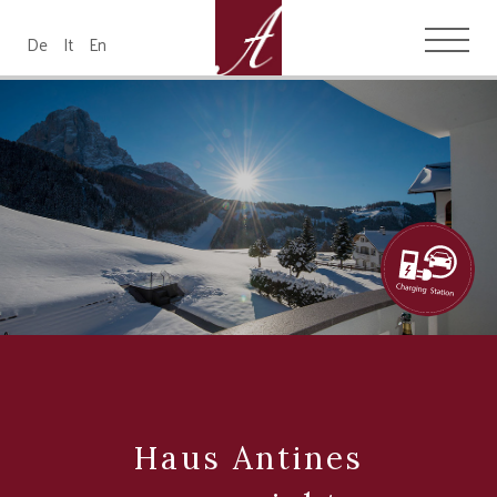
De
It
En
Haus Antines