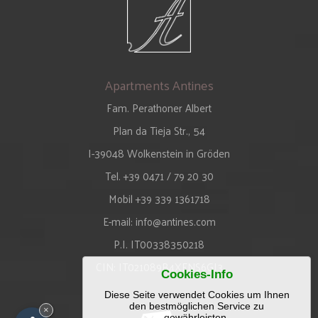
Apartments Antines
Fam. Perathoner Albert
Plan da Tieja Str., 54
I-39048
Wolkenstein in Gröden
Tel. +39 0471 / 79 20 30
Mobil +39 339 1361718
E-mail:
info@antines.com
P.I. IT00338350218
CIN: IT021089B4XENS6GJ3
Cookies-Info
Diese Seite verwendet Cookies um Ihnen
den bestmöglichen Service zu
×
gewährleisten.